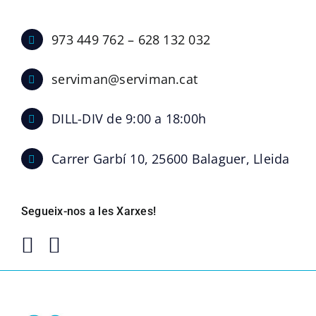
973 449 762 – 628 132 032
serviman@serviman.cat
DILL-DIV de 9:00 a 18:00h
Carrer Garbí 10, 25600 Balaguer, Lleida
Segueix-nos a les Xarxes!